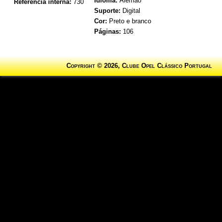
Idioma:
Alemão
Referência interna:
730
Suporte:
Digital
Cor:
Preto e branco
Páginas:
106
Copyright © 2026, Clube Opel Clássico Portugal