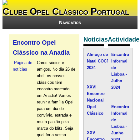
Clube Opel Clássico Portugal
Navigation
Notícias
Actividade
Encontro Opel
Clássico na Anadia
Almoço de
Encontro
Natal COCP
Informal
Página de
Caros sócios e
2024
de
notícias
amigos, No dia 26 de
Lisboa -
abril, os nossos
Julho
clássicos têm
XXVI
2024
encontro marcado
Encontro
em Anadia! Vamos
Nacional
reunir a família Opel
Opel
Encontro
para um dia de
Clássico
Informal
convívio, estrada e
de
muita paixão pela
Lisboa -
marca do blitz. Seja
XXV
Junho
qual for a vossa
Encontro
2024