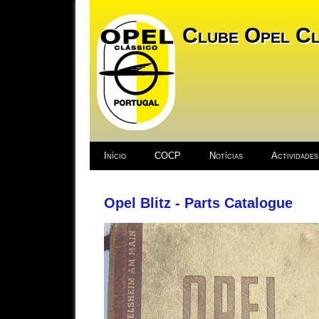
Clube Opel Cl
Início
COCP
Notícias
Actividades
Opel Blitz - Parts Catalogue