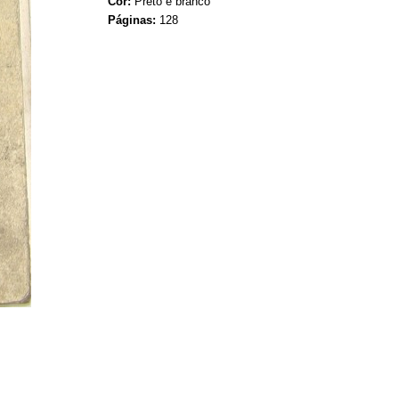
Cor:
Preto e branco
Páginas:
128